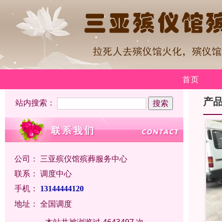
首页
产
站内搜索：
公司：
三亚殡仪馆殡葬服务中心
联系：
调度中心
手机：
13144444120
地址：
全国调度