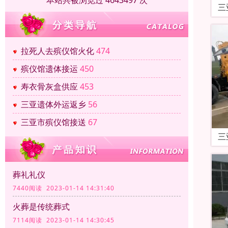
本站共被浏览过 4643497 次
三
拉死人去殡仪馆火化
474
殡仪馆遗体接运
450
寿衣骨灰盒供应
453
三亚遗体外运返乡
56
三亚市殡仪馆接送
67
三
葬礼礼仪
7440阅读 2023-01-14 14:31:40
火葬是传统葬式
7114阅读 2023-01-14 14:30:45