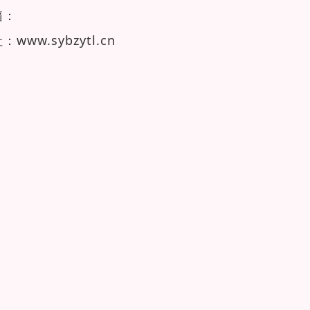
箱：
址：
www.sybzytl.cn