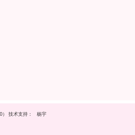
70）
技
术
支
持
：
杨宇