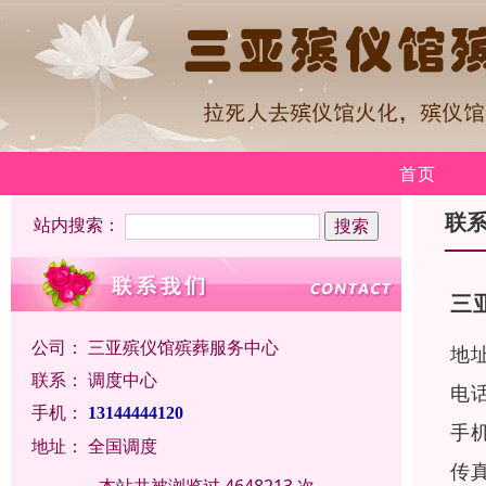
首页
联
站内搜索：
三
公司：
三亚殡仪馆殡葬服务中心
地
联系：
调度中心
电
手机：
13144444120
手机
地址：
全国调度
传