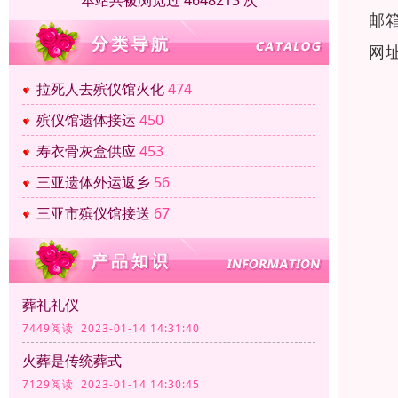
本站共被浏览过 4648213 次
邮
网
拉死人去殡仪馆火化
474
殡仪馆遗体接运
450
寿衣骨灰盒供应
453
三亚遗体外运返乡
56
三亚市殡仪馆接送
67
葬礼礼仪
7449阅读 2023-01-14 14:31:40
火葬是传统葬式
7129阅读 2023-01-14 14:30:45