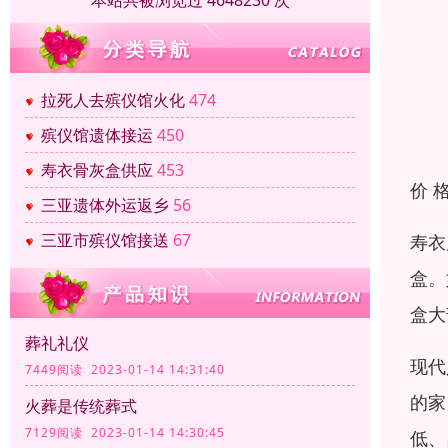
本站共被浏览过 4648230 次
拉死人去殡仪馆火化
474
殡仪馆遗体接运
450
寿衣骨灰盒供应
453
价 
三亚遗体外运返乡
56
三亚市殡仪馆接送
67
寿衣
盒。
盒大
葬礼礼仪
现代
7449阅读 2023-01-14 14:31:40
的家
火葬是传统葬式
7129阅读 2023-01-14 14:30:45
低、