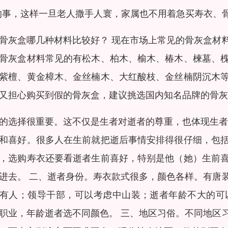
的事，这样一旦老人撒手人寰，家属也不用着急买寿衣、
骨灰盒哪几种材料比较好？ 现在市场上常见的骨灰盒材
骨灰盒材料常见的有松木、柏木、榆木、椿木、楝墓、
紫檀、黄金樟木、金丝楠木、大红酸枝、金丝楠阴沉木
又担心购买到假的骨灰盒，建议挑选国内知名品牌的骨灰
的选择很重要。这不仅是生者对逝者的尊重，也体现生者
和喜好。很多人在生前就把逝后事情安排得很仔细，包
，选购寿衣还要看逝者生前喜好，特别是他（她）生前
进去。 二、逝者身份。寿衣款式很多，颜色各样。有唐
有人；领导干部，可以考虑中山装；逝者年龄不大的可
职业，年龄逝者选不同颜色。 三、地区习俗。不同地区