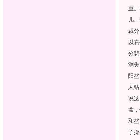
重。
儿、
裁分
以右
分悲
消失
阳盆
人钻
说这
盆，
和盆
子操