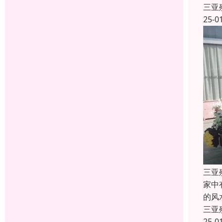
三亚
25-0
三亚
家中
的风
三亚
25-0