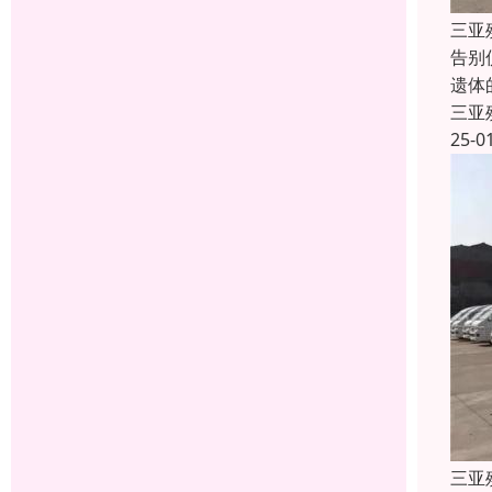
三亚
告别
遗体
三亚
25-0
三亚