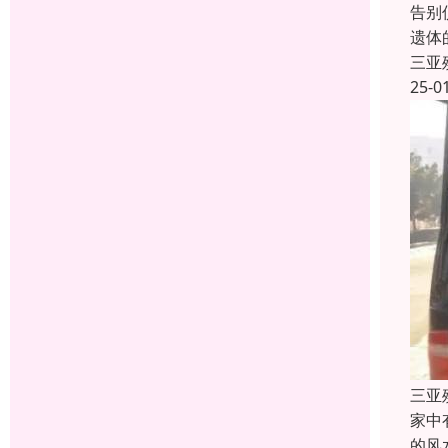
告别
遗体
三亚
25-0
三亚
家中
的风