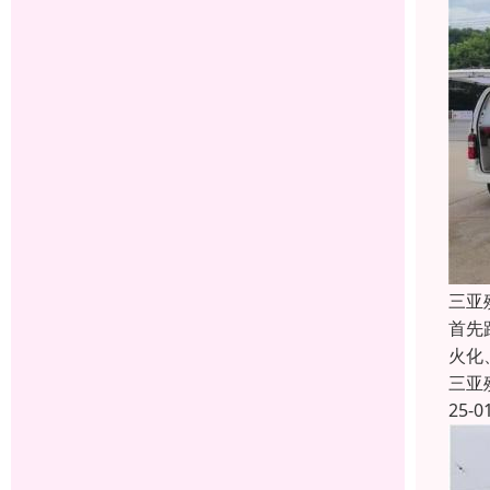
三亚
首先
火化
三亚
25-0