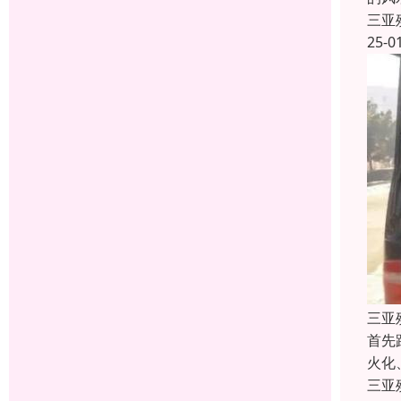
三亚
25-0
三亚
首先
火化
三亚