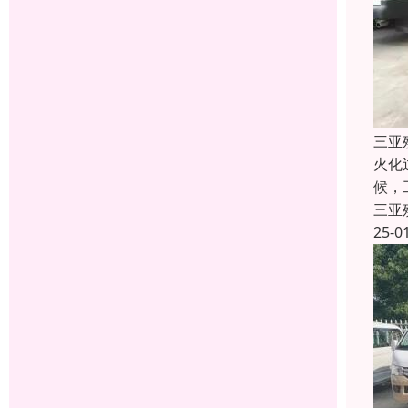
三亚
火化
候，
三亚
25-0