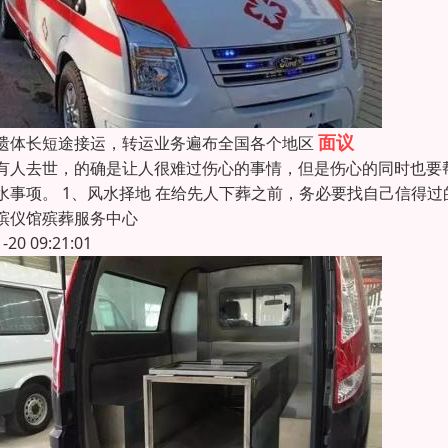
面议
遗体长短途接运，转运业务遍布全国各个地区
有人去世，的确是让人很难过伤心的事情，但是伤心的同时也要
水事项。 1、风水择地 在给先人下葬之前，务必要找自己信得
殡仪馆殡葬服务中心
1-20 09:21:01