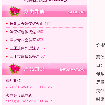
本站共被浏览过 4650084 次
拉死人去殡仪馆火化
474
殡仪馆遗体接运
450
寿衣骨灰盒供应
453
价 
三亚遗体外运返乡
56
三亚市殡仪馆接送
67
殡仪
口红
佩戴
葬礼礼仪
尽量
7455阅读 2023-01-14 14:31:40
突然
火葬是传统葬式
时肃
7132阅读 2023-01-14 14:30:45