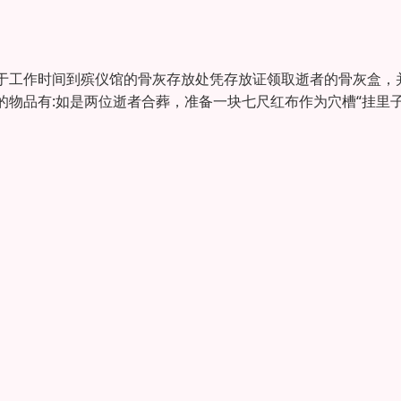
于工作时间到殡仪馆的骨灰存放处凭存放证领取逝者的骨灰盒，
物品有:如是两位逝者合葬，准备一块七尺红布作为穴槽“挂里