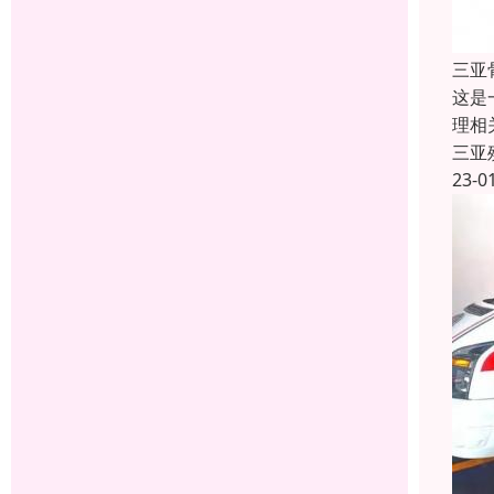
三亚
这是
理相
三亚
23-0