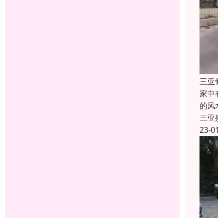
三亚
家中
的风
三亚
23-0