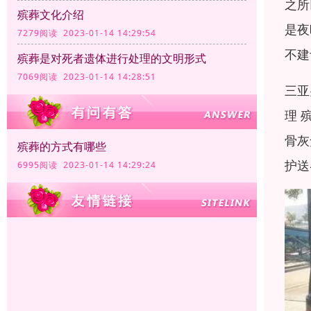
之所
殡葬文化介绍
是夜
7279阅读 2023-01-14 14:29:54
不建
殡葬是对死者遗体进行处理的文明形式
7069阅读 2023-01-14 14:28:51
三亚
理 
骨灰
殡葬的方式有哪些
护送
6995阅读 2023-01-14 14:29:24