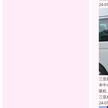
24-0
三亚
本中
吸机
三亚
24-0