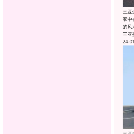
三亚
家中
的风
三亚
24-0
三亚