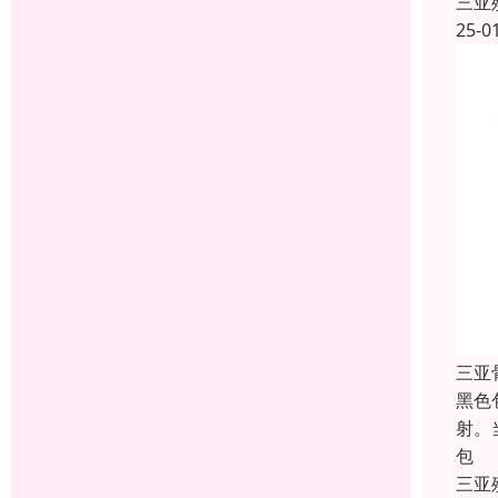
三亚
25-0
三亚
黑色
射。
包
三亚