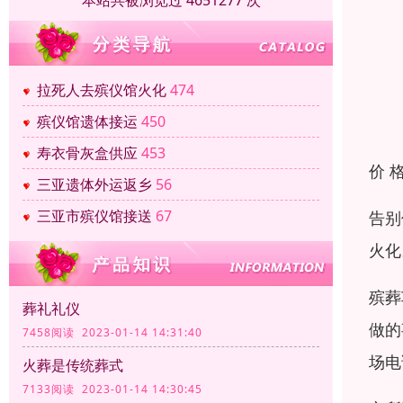
本站共被浏览过 4651277 次
拉死人去殡仪馆火化
474
殡仪馆遗体接运
450
寿衣骨灰盒供应
453
价 
三亚遗体外运返乡
56
三亚市殡仪馆接送
67
告别
火化
殡葬
葬礼礼仪
做的
7458阅读 2023-01-14 14:31:40
场电
火葬是传统葬式
7133阅读 2023-01-14 14:30:45