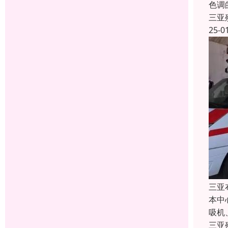
色调
三亚
25-0
三亚
本中
吸机
三亚