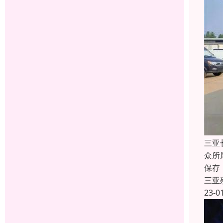
三亚
众所
保存
三亚
23-0