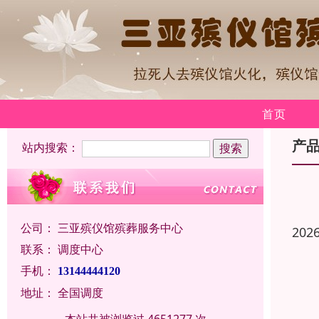
首页
产
站内搜索：
公司：
三亚殡仪馆殡葬服务中心
202
联系：
调度中心
手机：
13144444120
地址：
全国调度