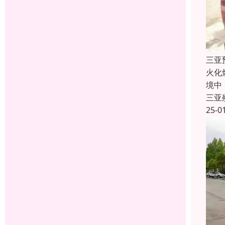
三亚
火化
境中
三亚
25-0