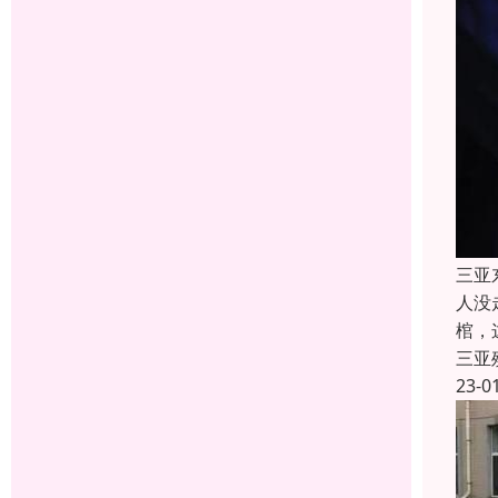
三亚
人没
棺，
三亚
23-0