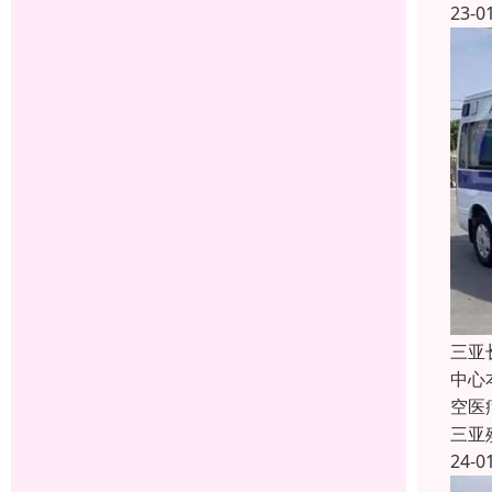
23-0
三亚
中心
空医
三亚
24-0