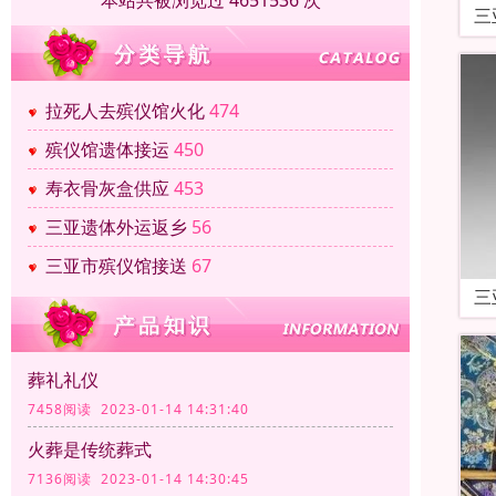
本站共被浏览过 4651536 次
三
拉死人去殡仪馆火化
474
殡仪馆遗体接运
450
寿衣骨灰盒供应
453
三亚遗体外运返乡
56
三亚市殡仪馆接送
67
三
葬礼礼仪
7458阅读 2023-01-14 14:31:40
火葬是传统葬式
7136阅读 2023-01-14 14:30:45