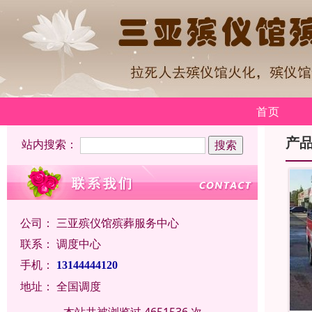
首页
产
站内搜索：
公司：
三亚殡仪馆殡葬服务中心
联系：
调度中心
手机：
13144444120
地址：
全国调度